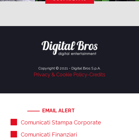
Copyright © 2021 - Digital Bros S.p.A.
Privacy & Cookie Policy
-
Credits
EMAIL ALERT
Comunicati Stampa Corporate
Comunicati Finanziari