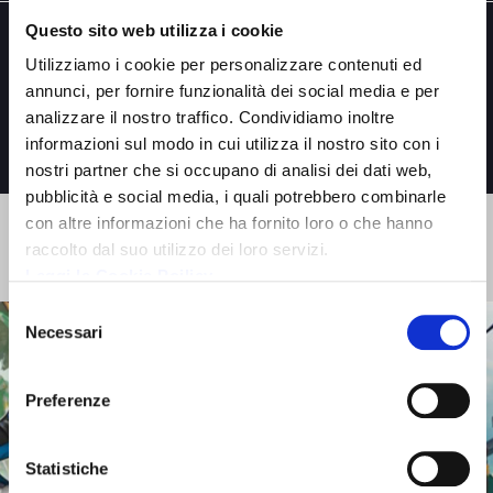
Questo sito web utilizza i cookie
Utilizziamo i cookie per personalizzare contenuti ed
annunci, per fornire funzionalità dei social media e per
analizzare il nostro traffico. Condividiamo inoltre
POTRESTI ESSERE INTERESSATO A
informazioni sul modo in cui utilizza il nostro sito con i
nostri partner che si occupano di analisi dei dati web,
pubblicità e social media, i quali potrebbero combinarle
con altre informazioni che ha fornito loro o che hanno
raccolto dal suo utilizzo dei loro servizi.
ASSEMBLEA DEGLI AZIONISTI
Leggi la Cookie Poilicy
Selezione
Necessari
del
consenso
Preferenze
Statistiche