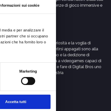
za e offrendo agli utenti esperienze di gioco immersive e
Informazioni sui cookie
:
l media e per analizzare il
assione
nostri partner che si occupano
azioni che ha fornito loro o
onosciamo il mercato dei la curiosità e la voglia di
pingersi sempre oltre senza sentirsi appagati sono alla
ase del nostro lavoro. L’impegno e la dedizione di
gnuno di noi da ogni giorno vita a videogames capaci di
ppassionare milioni di giocatori e fare di Digital Bros uno
Marketing
ei player di riferimento nell’industria
Accetta tutti