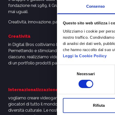
fondazione nel 1989, il Gruppo è sempre stato attento all
Consenso
mai uguali.
Creatività, innovazione, passione, internazionalizzazione e
Questo sito web utilizza i c
Utilizziamo i cookie per perso
Creatività
nostro traffico. Condividiamo 
di analisi dei dati web, pubbl
in Digital Bros coltiviamo la fantasia e l’inventiva.
che hanno raccolto dal suo uti
Permettendo e stimolando l’espressione creativa di
Leggi la Cookie Poilicy
ciascuno, realizziamo videogames mai uguali e alla base
di un portfolio prodotti particolarmente diversificato
Selezione
Necessari
del
consenso
Internazionalizzazione
vogliamo creare videogames in grado di divertire i
giocatori di tutto il mondo nel totale rispetto della
Rifiuta
diversità culturale. Le nostre sedi internazionali ci